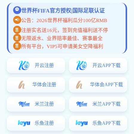
立即下载beat365官方网站入口APP