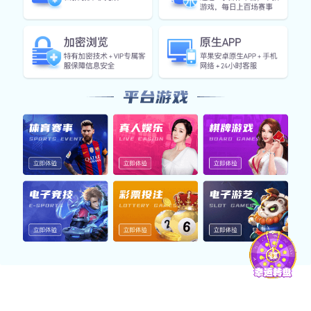
友加入后，他意识到需要不断提高自己的技术水平，
以便更好地融入球队体系，这种自我要求显示了他的
职业素养。
2、心理调整与适应
面对新的局面，心理调整显得尤为重要。布朗坦言，
这段时间里他经历了一些内心挣扎，但最终选择迎接
挑战，而非逃避。他认为这样的经历将帮助他更快成
熟。
同时，布朗也提到了与教练团队和老队员之间的沟
通。他主动寻求建议，并努力理解教练的战术安排。
在不断学习中，他逐渐找到了自己在新体系中的位
置。